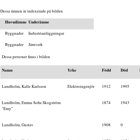
Dessa ämnen är indexerade på bilden
Huvudämne
Underämne
Byggnader
Industrianläggningar
Byggnader
Järnverk
Dessa personer finns i bilden
Namn
Yrke
Född
Död
Lundholm, Kalle Karlsson
Elektroingenjör
1912
1995
Lundholm, Emma Sofia Skogström
1874
1943
"Emy"
Lundholm, Gustav
1908
0