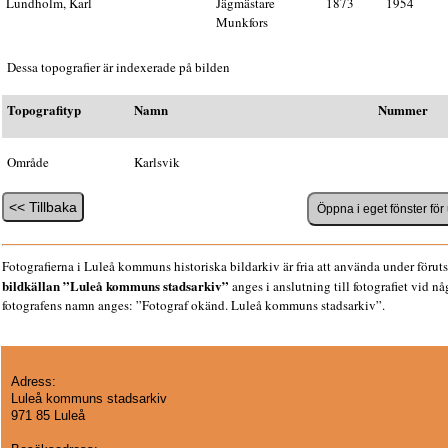
Lundholm, Karl
Jägmästare
1873
1954
Munkfors
Dessa topografier är indexerade på bilden
Topografityp
Namn
Nummer
Område
Karlsvik
Fotografierna i Luleå kommuns historiska bildarkiv är fria att använda under föruts
bildkällan ”Luleå kommuns stadsarkiv”
anges i anslutning till fotografiet vid n
fotografens namn anges: ”Fotograf okänd. Luleå kommuns stadsarkiv”.
Adress:
Luleå kommuns stadsarkiv
971 85 Luleå