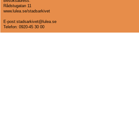
Besöksadress:
Rådstugatan 11
www.lulea.se/stadsarkivet
E-post:stadsarkivet@lulea.se
Telefon:
0920-45 30 00