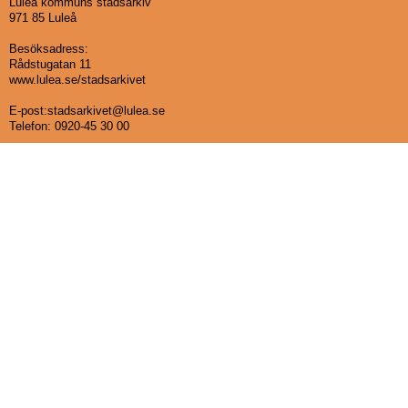
Luleå kommuns stadsarkiv
971 85 Luleå
Besöksadress:
Rådstugatan 11
www.lulea.se/stadsarkivet
E-post:stadsarkivet@lulea.se
Telefon:
0920-45 30 00