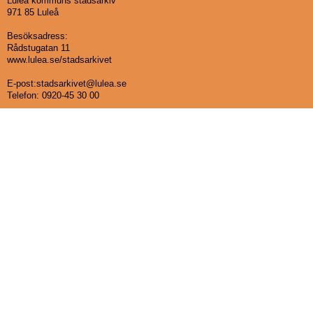
Luleå kommuns stadsarkiv
971 85 Luleå
Besöksadress:
Rådstugatan 11
www.lulea.se/stadsarkivet
E-post:stadsarkivet@lulea.se
Telefon:
0920-45 30 00